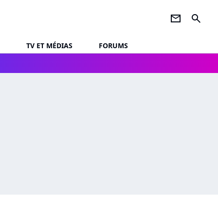
newsletter
search
TV ET MÉDIAS
FORUMS