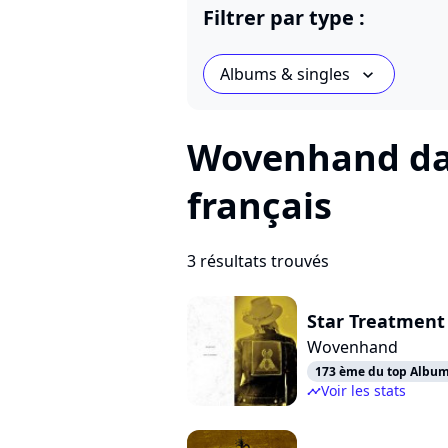
Filtrer par type :
Albums & singles
chevron_bot
Wovenhand dan
français
3 résultats trouvés
Star Treatment
Wovenhand
173 ème du top Albums
Voir les stats
timeline