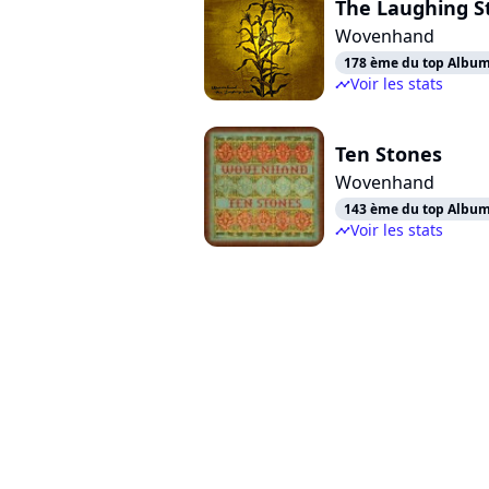
The Laughing S
Wovenhand
178 ème du top Albums
Voir les stats
timeline
Ten Stones
Wovenhand
143 ème du top Albums
Voir les stats
timeline