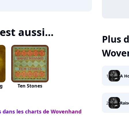
st aussi...
Plus d
Wove
1
A H
g
Ten Stones
2
Rais
ts dans les charts de Wovenhand