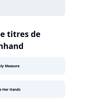
e titres de
nhand
oly Measure
e Her Hands