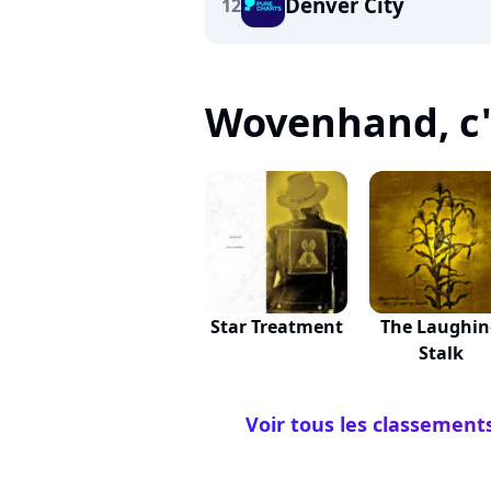
Denver City
12
Wovenhand, c'e
Star Treatment
The Laughin
Stalk
Voir tous les classemen