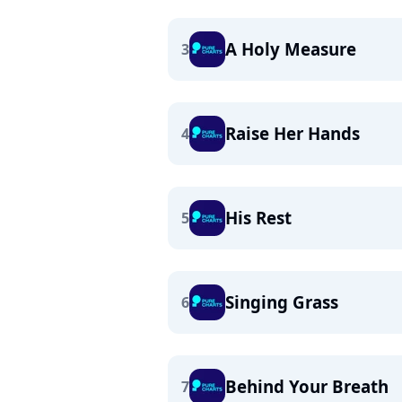
A Holy Measure
3
Raise Her Hands
4
His Rest
5
Singing Grass
6
Behind Your Breath
7