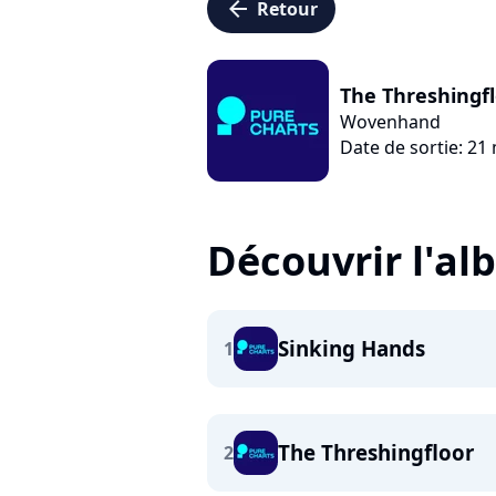
arrow_left
Retour
The Threshingf
Wovenhand
Date de sortie: 21
Découvrir l'a
Sinking Hands
1
The Threshingfloor
2