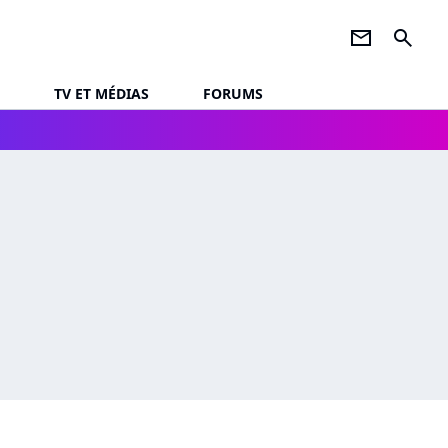
newsletter
search
TV ET MÉDIAS
FORUMS