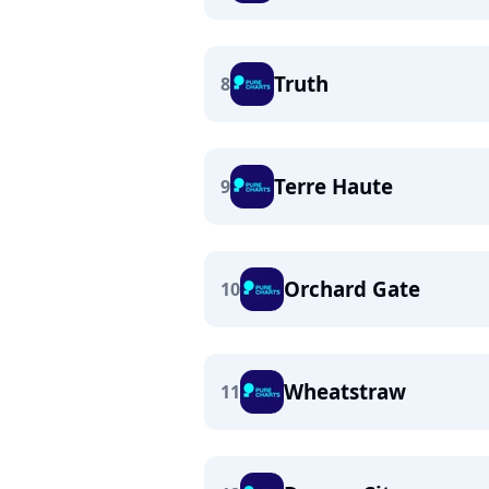
Truth
8
Terre Haute
9
Orchard Gate
10
Wheatstraw
11