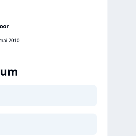
loor
 mai 2010
lbum