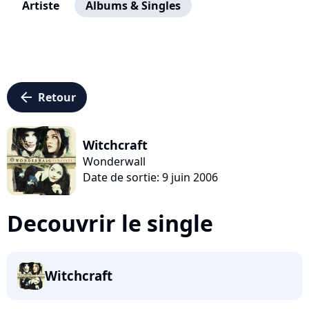
Artiste
Albums & Singles
arrow_left
Retour
Witchcraft
Wonderwall
Date de sortie: 9 juin 2006
Decouvrir le single
Witchcraft