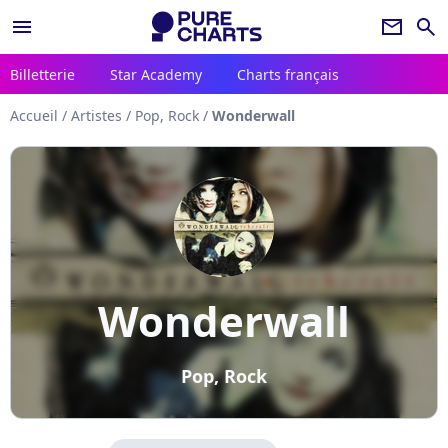
menu
newsletter
search
Billetterie
Star Academy
Charts français
Accueil
/
Artistes
/
Pop, Rock
/
Wonderwall
Wonderwall
Pop, Rock