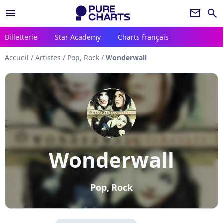
menu
newsletter
search
Billetterie
Star Academy
Charts français
Accueil
/
Artistes
/
Pop, Rock
/
Wonderwall
Wonderwall
Pop, Rock