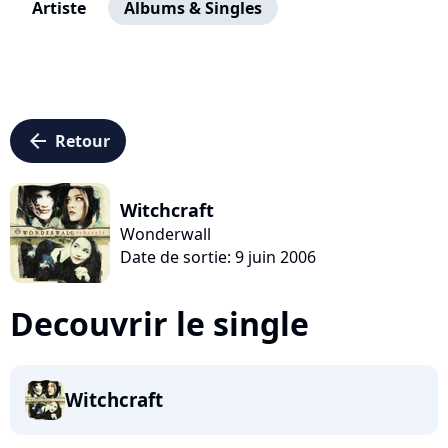
Artiste
Albums & Singles
arrow_left
Retour
Witchcraft
Wonderwall
Date de sortie: 9 juin 2006
Decouvrir le single
Witchcraft