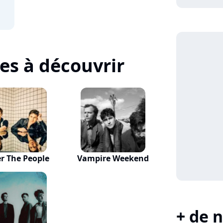
tes à découvrir
er The People
Vampire Weekend
+ de n