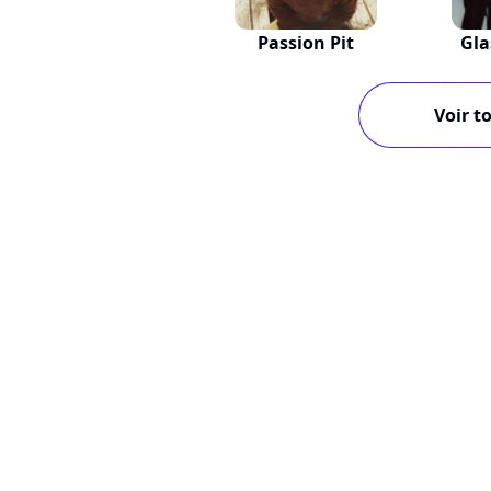
Passion Pit
Gla
Voir to