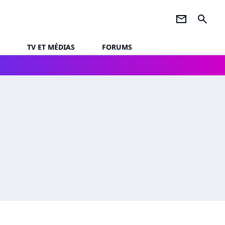
newsletter
search
TV ET MÉDIAS
FORUMS