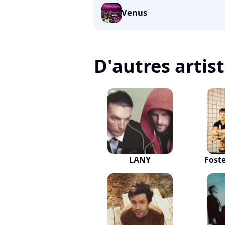
Venus
D'autres artis
LANY
Fost