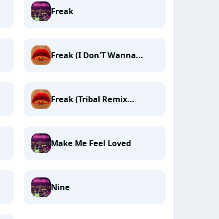
Freak
Freak (I Don'T Wanna...
Freak (Tribal Remix...
Make Me Feel Loved
Nine