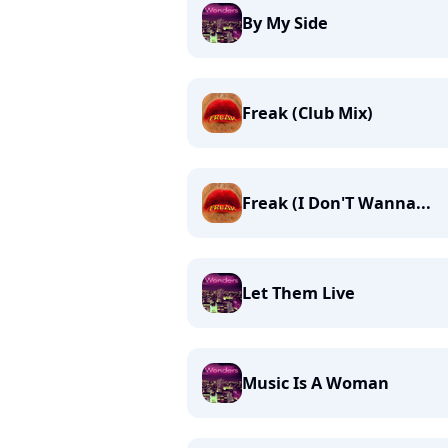
By My Side
Freak (Club Mix)
Freak (I Don'T Wanna...
Let Them Live
Music Is A Woman