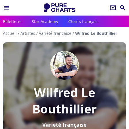
menu
newsletter
search
Billetterie
Star Academy
Charts français
Accueil
/
Artistes
/
Variété française
/
Wilfred Le Bouthillier
Wilfred Le
Bouthillier
Variété française