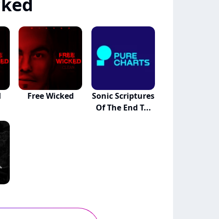
cked
d
Free Wicked
Sonic Scriptures
Of The End T...