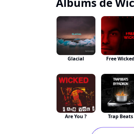
Albums de Wi
Glacial
Free Wicke
Are You ?
Trap Beats