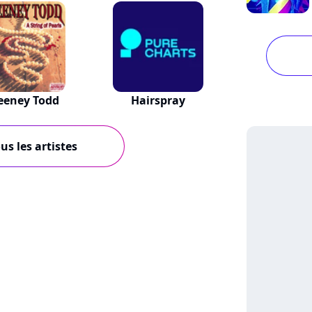
eeney Todd
Hairspray
us les artistes