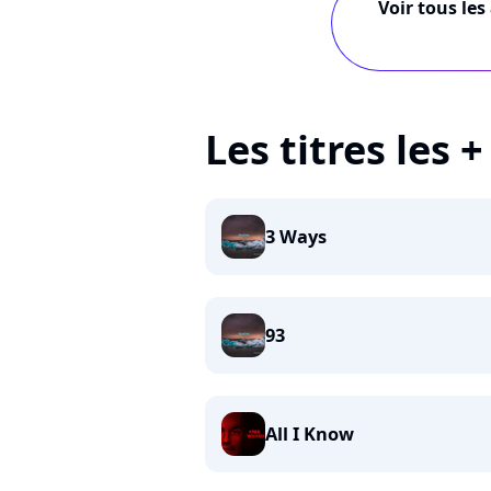
Voir tous les
Les titres les 
3 Ways
93
All I Know