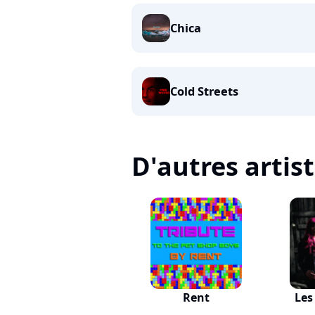
Chica
Cold Streets
D'autres artis
Rent
Les