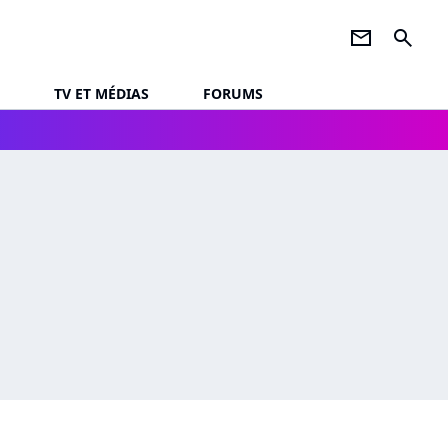
newsletter
search
TV ET MÉDIAS
FORUMS