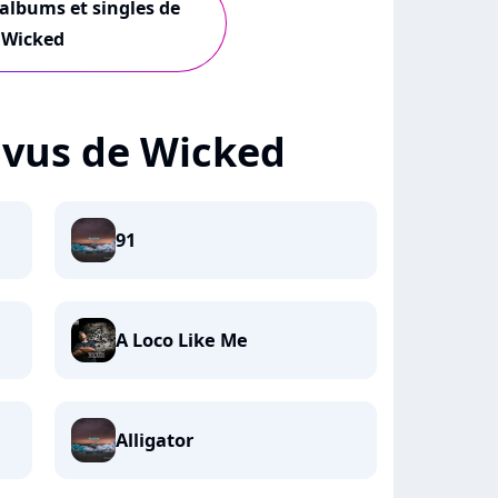
 albums et singles de
Wicked
+ vus de Wicked
91
A Loco Like Me
Alligator