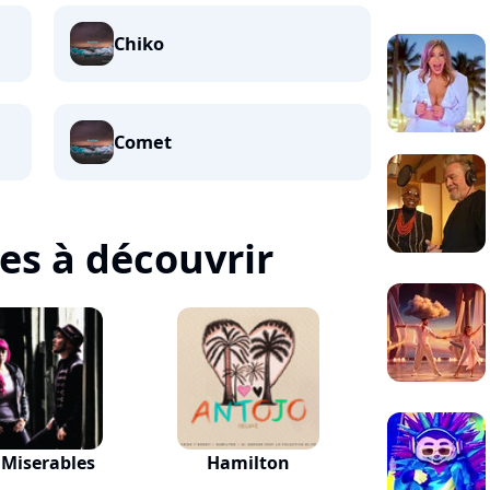
Chiko
Comet
tes à découvrir
 Miserables
Hamilton