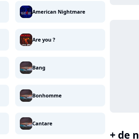
American Nightmare
Are you ?
Bang
Bonhomme
Cantare
+ de n