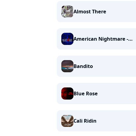
Almost There
American Nightmare -...
Bandito
Blue Rose
Cali Ridin