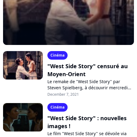
Cinéma
"West Side Story" censuré au
Moyen-Orient
Le remake de "West Side Story" par
Steven Spielberg, à découvrir mercredi
au cinéma, fait grincer des dents.
December 7, 2021
Plusieurs pays du Moyen-Orient ont
décidé...
Cinéma
"West Side Story" : nouvelles
images !
Le film "West Side Story" se dévoile via