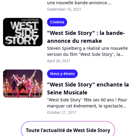
une nouvelle bande-annonce.
L'adaptation signée Steven Spielberg
September 16, 2021
nous emmène dans le New York de la fin
des années...
Cinéma
"West Side Story" : la bande-
annonce du remake
Steven Spielberg a réalisé une nouvelle
version du film "West Side Story", la
mythique comédie musicale de Leonard
April 26, 2021
Bernstein déjà adaptée au cinéma en...
Nous y étions
"West Side Story" enchante la
Seine Musicale
"West Side Story" fête ses 60 ans ! Pour
marquer cet événement, le spectacle
mythique de Broadway fait escale durant
October 21, 2017
cinq semaines à la Seine Musicale...
Toute l'actualité de West Side Story