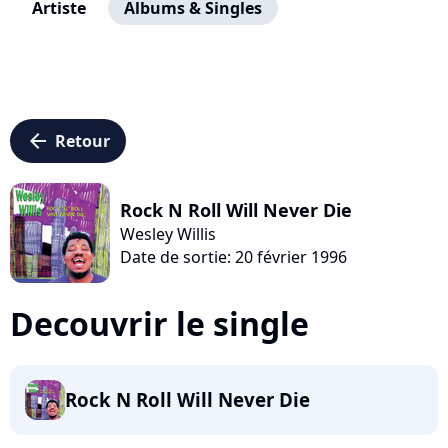
Artiste
Albums & Singles
arrow_left
Retour
Rock N Roll Will Never Die
Wesley Willis
Date de sortie: 20 février 1996
Decouvrir le single
Rock N Roll Will Never Die