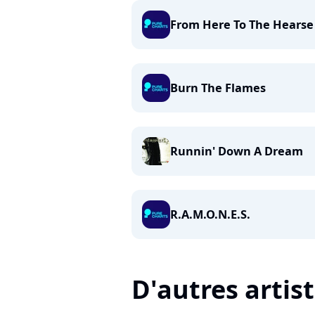
From Here To The Hearse
Burn The Flames
Runnin' Down A Dream
R.A.M.O.N.E.S.
D'autres artis