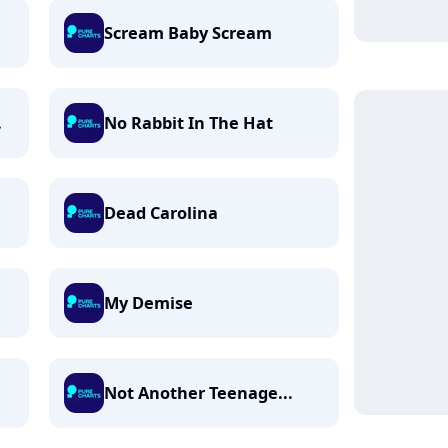
Scream Baby Scream
.
No Rabbit In The Hat
Dead Carolina
My Demise
Not Another Teenage...