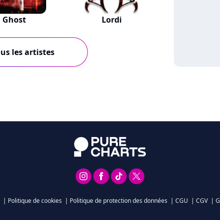
Ghost
Lordi
us les artistes
|
Politique de cookies
|
Politique de protection des données
|
CGU
|
CGV
|
G