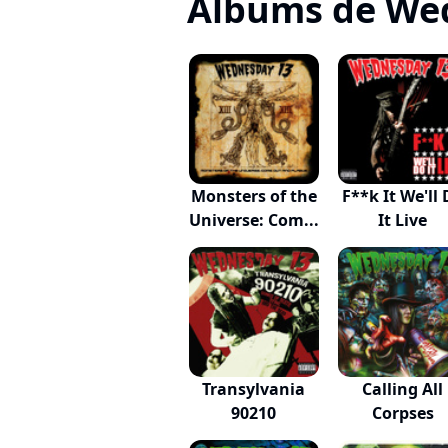
Albums de We
Monsters of the
F**k It We'll
Universe: Com...
It Live
Transylvania
Calling All
90210
Corpses