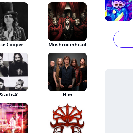
ice Cooper
Mushroomhead
Static-X
Him