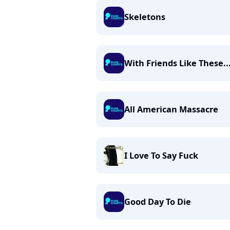
Skeletons
With Friends Like These..
All American Massacre
I Love To Say Fuck
Good Day To Die