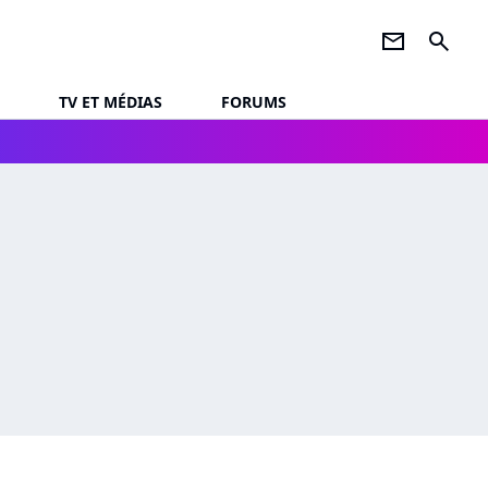
newsletter
search
TV ET MÉDIAS
FORUMS