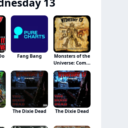
dnesday 13
 Do
Fang Bang
Monsters of the
Universe: Com...
The Dixie Dead
The Dixie Dead