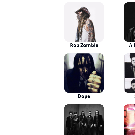
Rob Zombie
Al
Dope