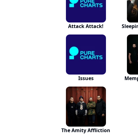
Attack Attack!
Sleepi
Issues
Memp
The Amity Affliction