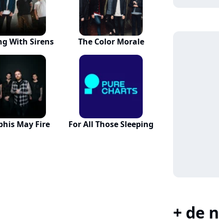
ng With Sirens
The Color Morale
his May Fire
For All Those Sleeping
+ de n