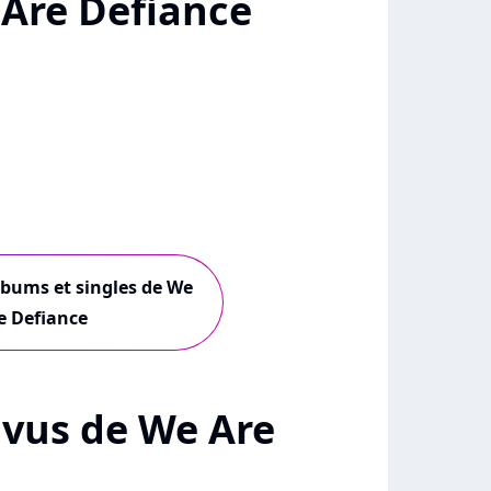
Are Defiance
albums et singles de We
e Defiance
+ vus de We Are