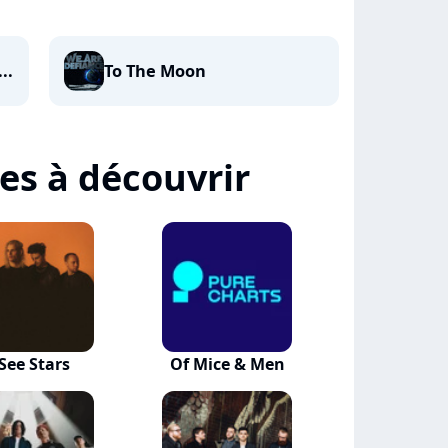
..
To The Moon
tes à découvrir
 See Stars
Of Mice & Men