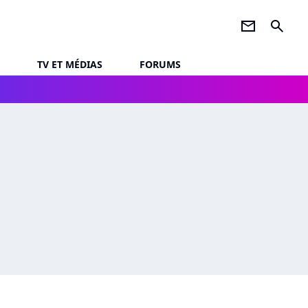
newsletter
search
TV ET MÉDIAS
FORUMS