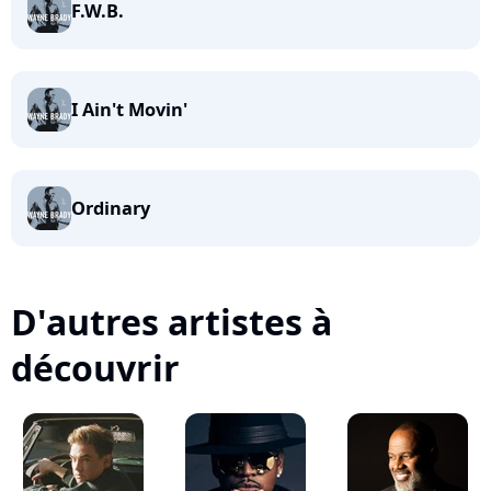
F.W.B.
I Ain't Movin'
Ordinary
D'autres artistes à
découvrir