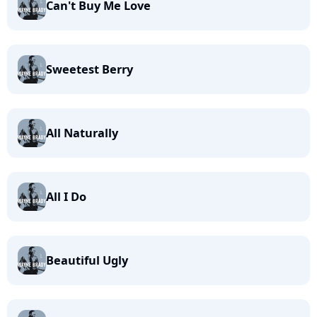
Can't Buy Me Love
Sweetest Berry
All Naturally
All I Do
Beautiful Ugly