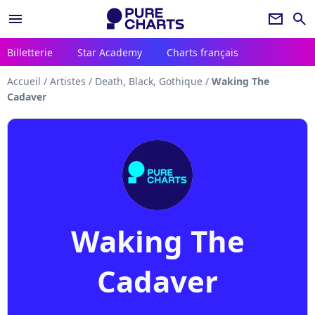
menu
newsletter
search
Billetterie
Star Academy
Charts français
Accueil
/
Artistes
/
Death, Black, Gothique
/
Waking The
Cadaver
Waking The
Cadaver