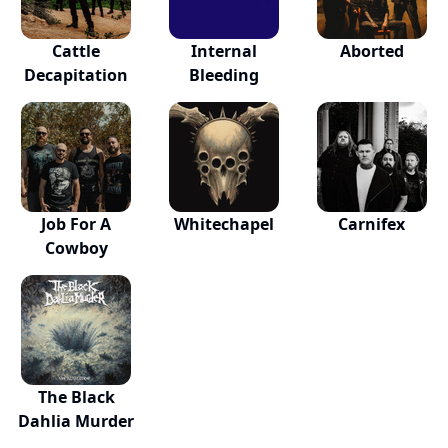
Cattle
Internal
Aborted
Decapitation
Bleeding
Job For A
Whitechapel
Carnifex
Cowboy
The Black
Dahlia Murder