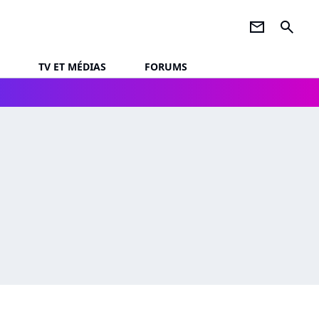
newsletter
search
TV ET MÉDIAS
FORUMS