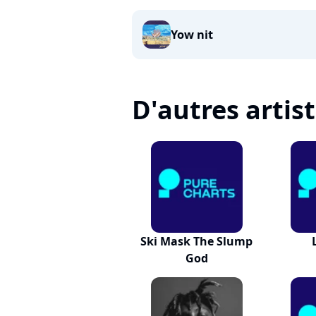
Yow nit
D'autres artis
Ski Mask The Slump
God