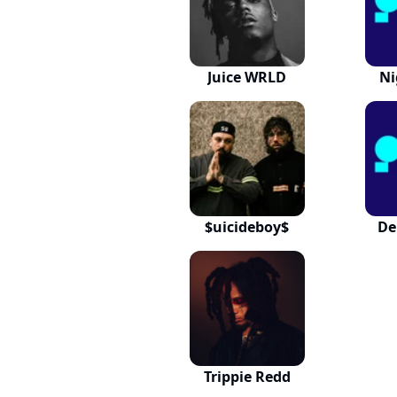
Juice WRLD
Ni
$uicideboy$
De
Trippie Redd