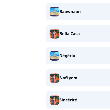
Baawnaan
Bella Casa
Dëgërlu
Nafi yem
Sincérité