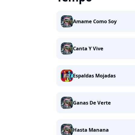
Amame Como Soy
Canta Y Vive
Espaldas Mojadas
Ganas De Verte
Hasta Manana