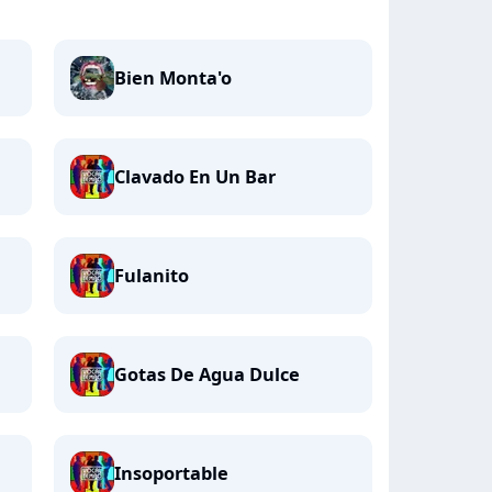
Bien Monta'o
Clavado En Un Bar
Fulanito
Gotas De Agua Dulce
Insoportable