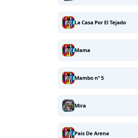
La Casa Por El Tejado
Mama
Mambo nº 5
Mira
Pais De Arena