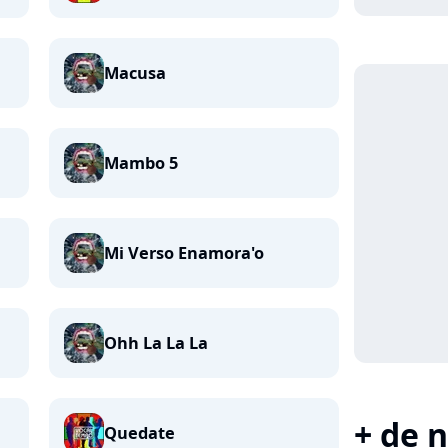
Macusa
Mambo 5
Mi Verso Enamora'o
Ohh La La La
+ de n
Quedate