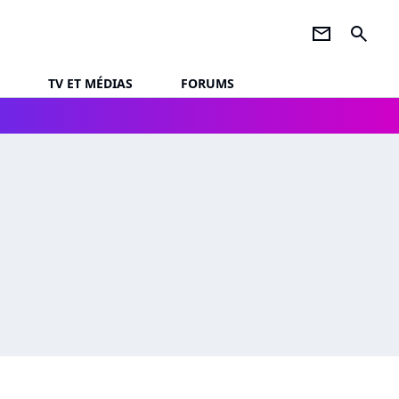
newsletter
search
TV ET MÉDIAS
FORUMS