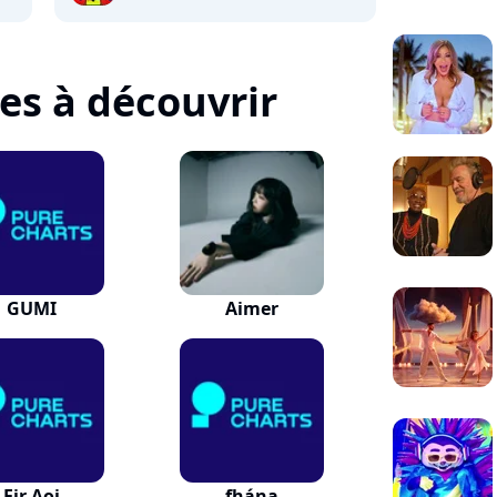
tes à découvrir
GUMI
Aimer
Eir Aoi
fhána