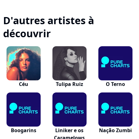
D'autres artistes à
découvrir
Céu
Tulipa Ruiz
O Terno
Boogarins
Liniker e os
Nação Zumbi
Caramelows