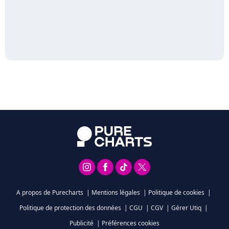
A propos de Purecharts
|
Mentions légales
|
Politique de cookies
|
Politique de protection des données
|
CGU
|
CGV
|
Gérer Utiq
|
Publicité
|
Préférences cookies