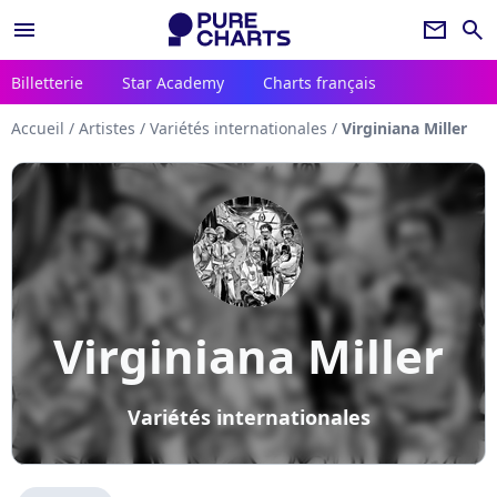
menu
newsletter
search
Billetterie
Star Academy
Charts français
Accueil
/
Artistes
/
Variétés internationales
/
Virginiana Miller
Virginiana Miller
Variétés internationales