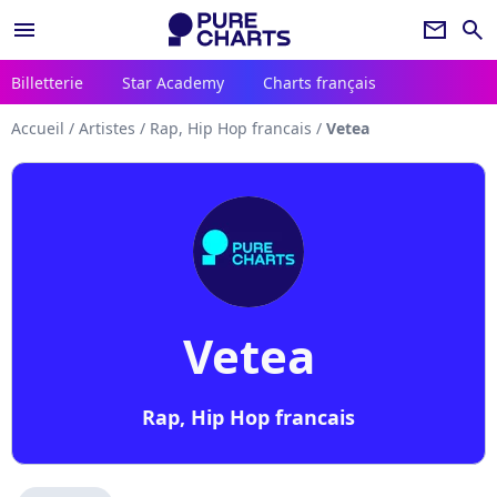
menu
newsletter
search
Billetterie
Star Academy
Charts français
Accueil
/
Artistes
/
Rap, Hip Hop francais
/
Vetea
Vetea
Rap, Hip Hop francais