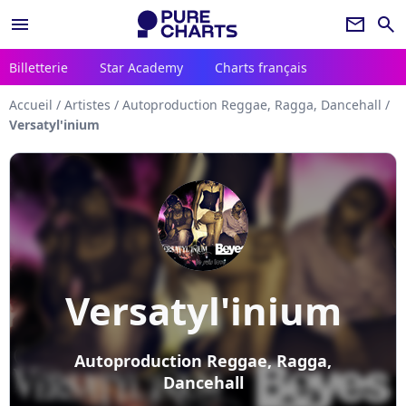
menu
newsletter
search
Billetterie
Star Academy
Charts français
Accueil
/
Artistes
/
Autoproduction Reggae, Ragga, Dancehall
/
Versatyl'inium
Versatyl'inium
Autoproduction Reggae, Ragga,
Dancehall