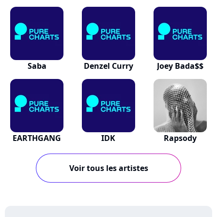
Saba
Denzel Curry
Joey Bada$$
EARTHGANG
IDK
Rapsody
Voir tous les artistes