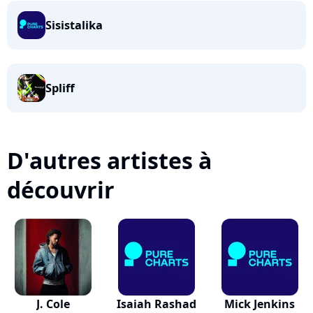
Sisistalika
Spliff
D'autres artistes à
découvrir
J. Cole
Isaiah Rashad
Mick Jenkins