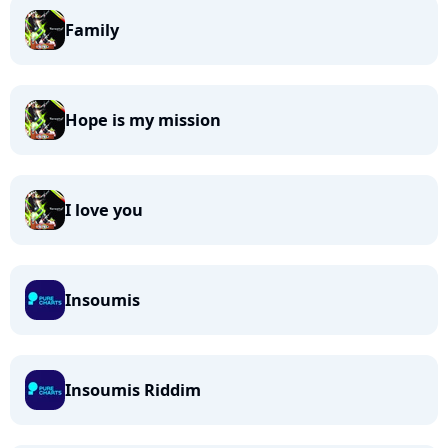
Family
Hope is my mission
I love you
Insoumis
Insoumis Riddim