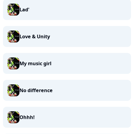
Lad'
Love & Unity
My music girl
No difference
Ohhh!