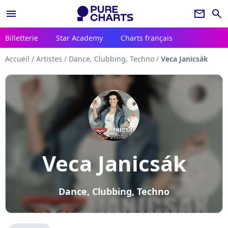
menu
newsletter
search
Billetterie
Star Academy
Charts français
Accueil
/
Artistes
/
Dance, Clubbing, Techno
/
Veca Janicsák
Veca Janicsák
Dance, Clubbing, Techno