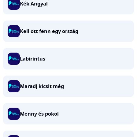
Kék Angyal
Kell ott fenn egy ország
Labirintus
Maradj kicsit még
Menny és pokol