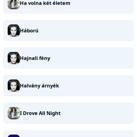
Ha volna két életem
Háború
Hajnali fény
Halvány árnyék
I Drove All Night