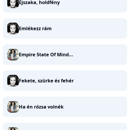
Éjszaka, holdfény
Emlékezz rám
Empire State Of Mind...
Fekete, szürke és fehér
Ha én rózsa volnék