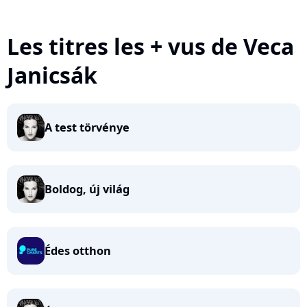
Les titres les + vus de Veca
Janicsák
A test törvénye
Boldog, új világ
Édes otthon