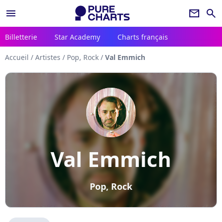
menu
newsletter
search
Billetterie
Star Academy
Charts français
Accueil
/
Artistes
/
Pop, Rock
/
Val Emmich
Val Emmich
Pop, Rock