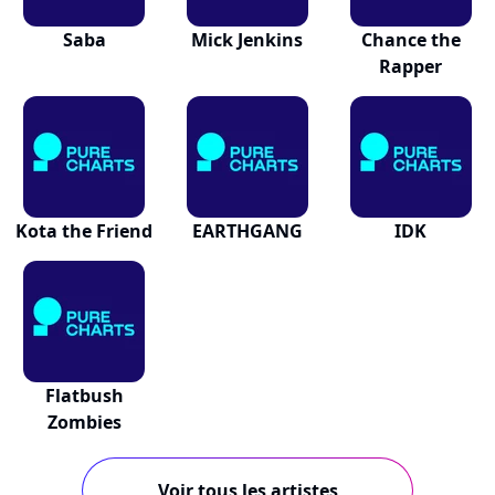
Saba
Mick Jenkins
Chance the
Rapper
Kota the Friend
EARTHGANG
IDK
Flatbush
Zombies
Voir tous les artistes