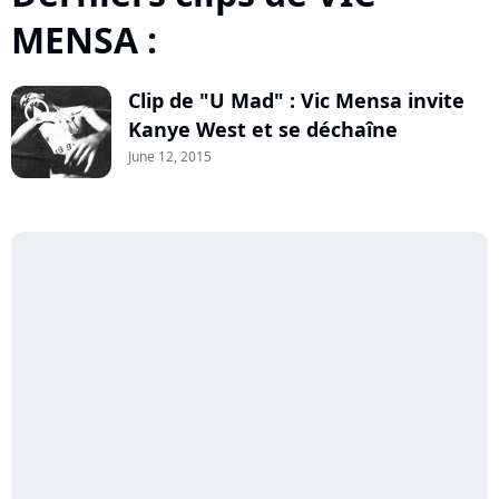
MENSA :
Clip de "U Mad" : Vic Mensa invite
player2
Kanye West et se déchaîne
June 12, 2015