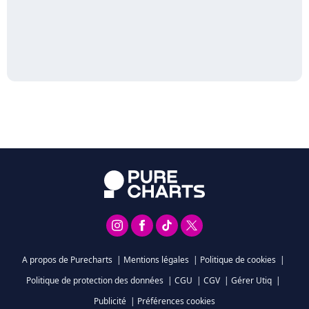
A propos de Purecharts
|
Mentions légales
|
Politique de cookies
|
Politique de protection des données
|
CGU
|
CGV
|
Gérer Utiq
|
Publicité
|
Préférences cookies