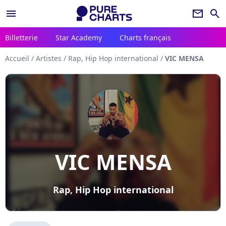
menu
newsletter
search
Billetterie
Star Academy
Charts français
Accueil
/
Artistes
/
Rap, Hip Hop international
/
VIC MENSA
VIC MENSA
Rap, Hip Hop international