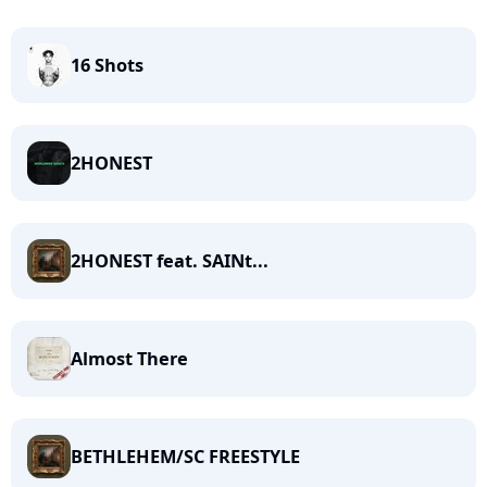
16 Shots
2HONEST
2HONEST feat. SAINt...
Almost There
BETHLEHEM/SC FREESTYLE