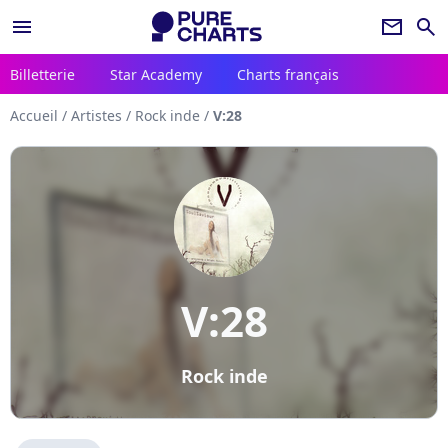
menu
newsletter
search
Billetterie
Star Academy
Charts français
Accueil
/
Artistes
/
Rock inde
/
V:28
V:28
Rock inde