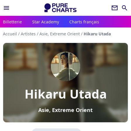
menu
newsletter
search
Billetterie
Star Academy
Charts français
Accueil
/
Artistes
/
Asie, Extreme Orient
/
Hikaru Utada
Hikaru Utada
Asie, Extreme Orient