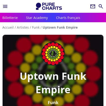
menu
newsletter
search
Billetterie
Star Academy
Charts français
Accueil
/
Artistes
/
Funk
/
Uptown Funk Empire
Uptown Funk
Empire
Funk