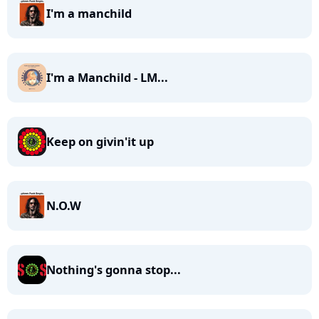
I'm a manchild
I'm a Manchild - LM...
Keep on givin'it up
N.O.W
Nothing's gonna stop...