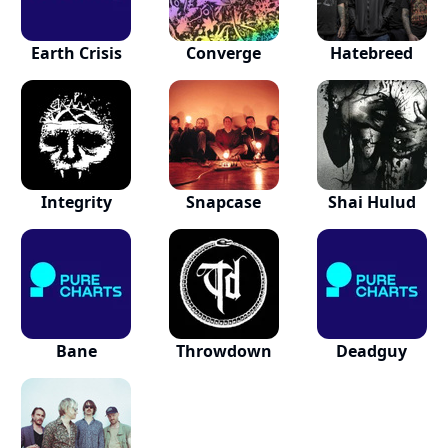
Earth Crisis
Converge
Hatebreed
Integrity
Snapcase
Shai Hulud
Bane
Throwdown
Deadguy