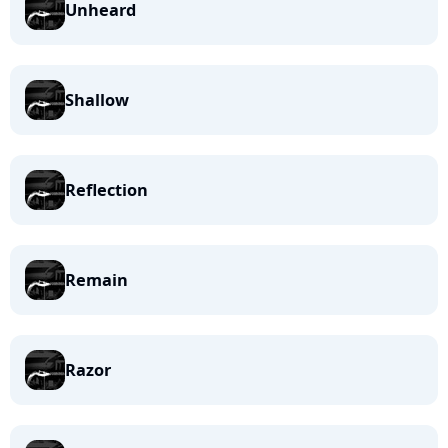
Unheard
Shallow
Reflection
Remain
Razor