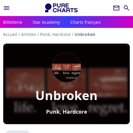
menu
newsletter
search
Billetterie
Star Academy
Charts français
Accueil
/
Artistes
/
Punk, Hardcore
/
Unbroken
Unbroken
Punk, Hardcore