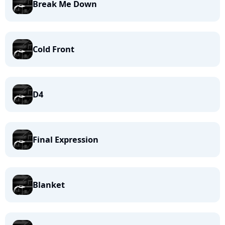
Break Me Down
Cold Front
D4
Final Expression
Blanket