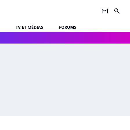
newsletter
search
TV ET MÉDIAS
FORUMS