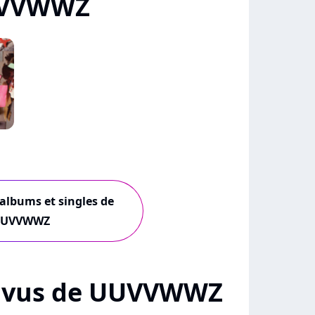
UVVWWZ
d
 albums et singles de
UVVWWZ
s + vus de UUVVWWZ