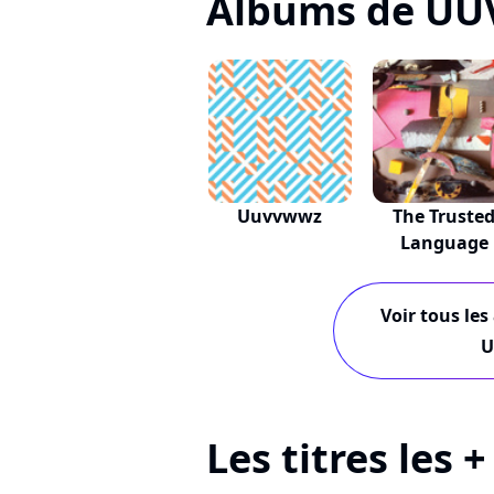
Albums de U
Uuvvwwz
The Truste
Language
Voir tous les
U
Les titres le