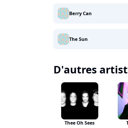
Berry Can
The Sun
D'autres artis
Thee Oh Sees