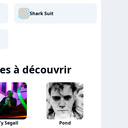
Shark Suit
tes à découvrir
Ty Segall
Pond