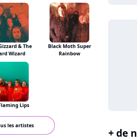
Gizzard & The
Black Moth Super
ard Wizard
Rainbow
Flaming Lips
us les artistes
+ de n