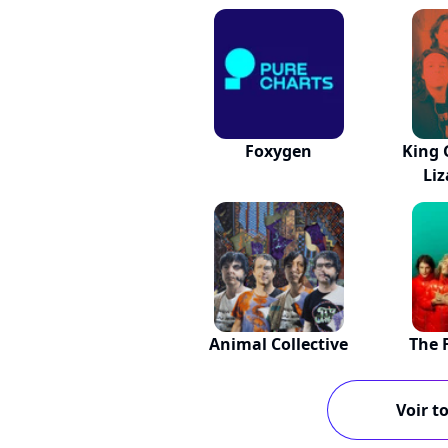
Foxygen
King 
Liz
Animal Collective
The 
Voir to