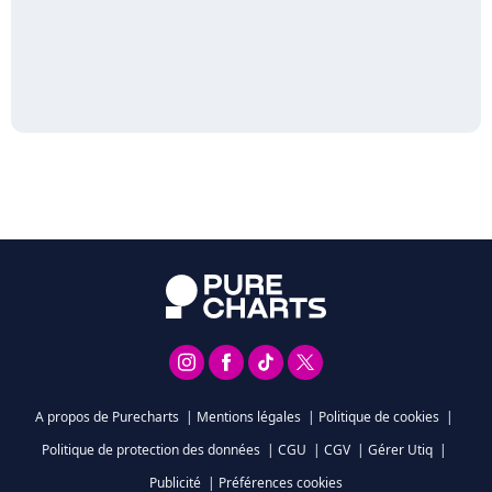
A propos de Purecharts
|
Mentions légales
|
Politique de cookies
|
Politique de protection des données
|
CGU
|
CGV
|
Gérer Utiq
|
Publicité
|
Préférences cookies