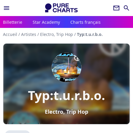
menu
newsletter
search
Billetterie
Star Academy
Charts français
Accueil
/
Artistes
/
Electro, Trip Hop
/
Typ:t.u.r.b.o.
Typ:t.u.r.b.o.
Electro, Trip Hop