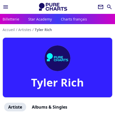
menu
newsletter
search
Billetterie
Star Academy
Charts français
Accueil
/
Artistes
/
Tyler Rich
Tyler Rich
Artiste
Albums & Singles