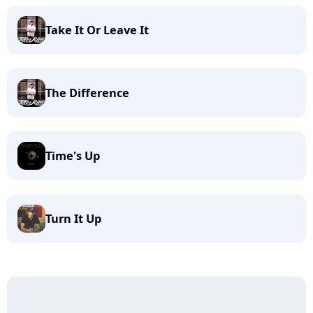
Take It Or Leave It
The Difference
Time's Up
Turn It Up