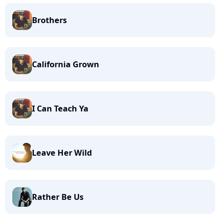
Brothers
California Grown
I Can Teach Ya
Leave Her Wild
Rather Be Us