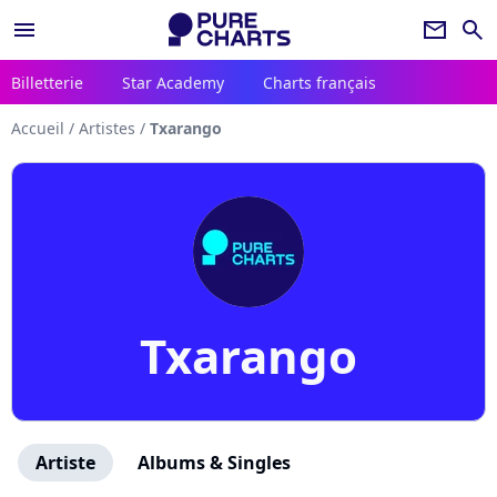
menu
newsletter
search
Billetterie
Star Academy
Charts français
Accueil
/
Artistes
/
Txarango
Txarango
Artiste
Albums & Singles