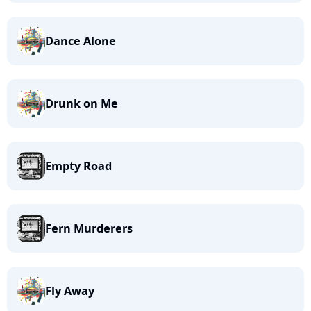
Dance Alone
Drunk on Me
Empty Road
Fern Murderers
Fly Away