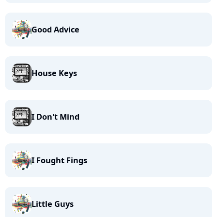
Good Advice
House Keys
I Don't Mind
I Fought Fings
Little Guys