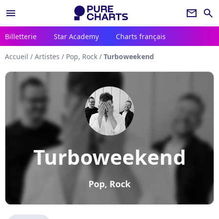
menu
newsletter
search
Billetterie
Star Academy
Charts français
Accueil
/
Artistes
/
Pop, Rock
/
Turboweekend
Turboweekend
Pop, Rock