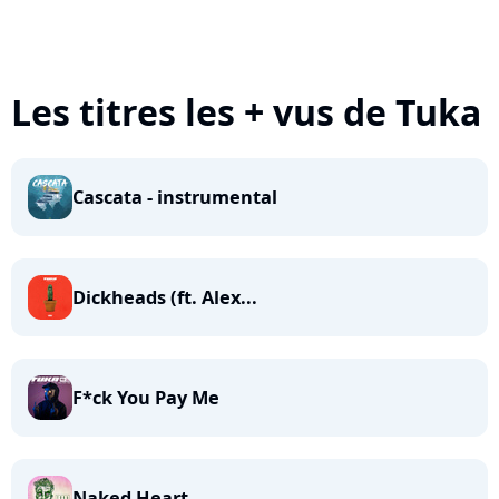
Les titres les + vus de Tuka
Cascata - instrumental
Dickheads (ft. Alex...
F*ck You Pay Me
Naked Heart