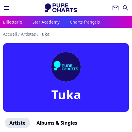
menu
newsletter
search
Billetterie
Star Academy
Charts français
Accueil
/
Artistes
/
Tuka
Tuka
Artiste
Albums & Singles