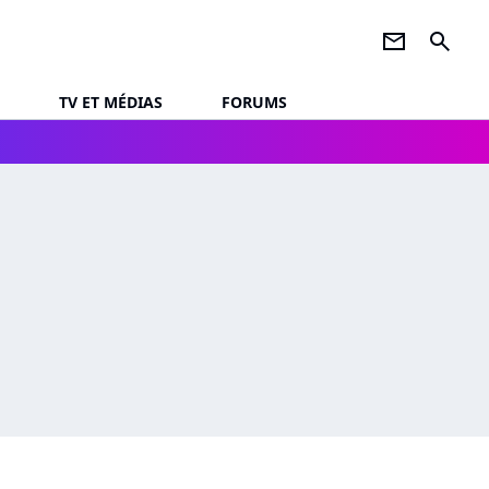
newsletter
search
TV ET MÉDIAS
FORUMS