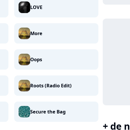
LOVE
More
Oops
Roots (Radio Edit)
Secure the Bag
+ de n