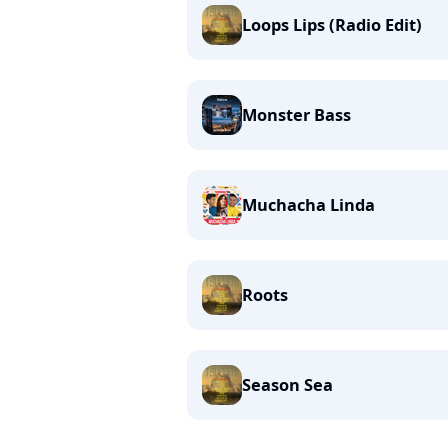
Loops Lips (Radio Edit)
Monster Bass
Muchacha Linda
Roots
Season Sea