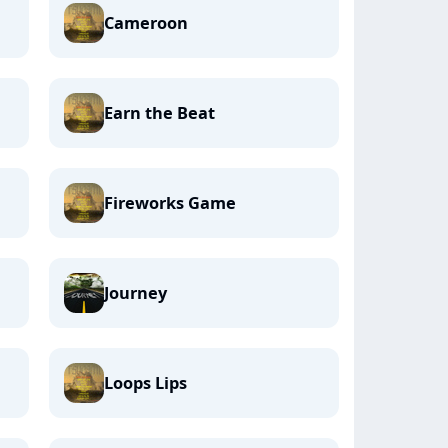
Cameroon
Earn the Beat
Fireworks Game
Journey
Loops Lips