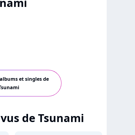
unami
 albums et singles de
Tsunami
 + vus de Tsunami