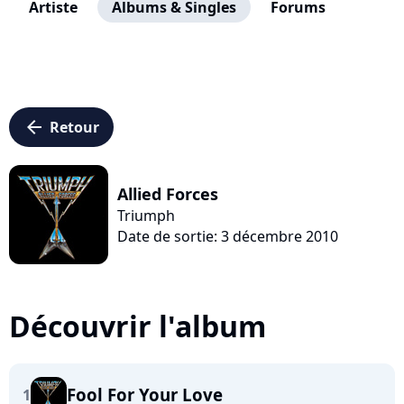
Artiste
Albums & Singles
Forums
arrow_left
Retour
Allied Forces
Triumph
Date de sortie: 3 décembre 2010
Découvrir l'album
Fool For Your Love
1