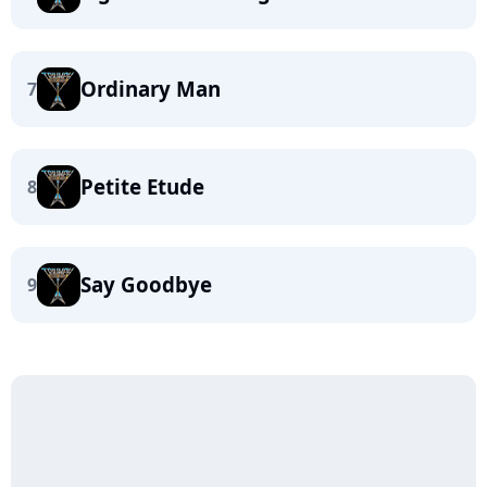
Ordinary Man
7
Petite Etude
8
Say Goodbye
9