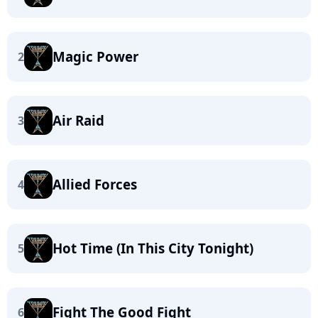
Magic Power
2
Air Raid
3
Allied Forces
4
Hot Time (In This City Tonight)
5
Fight The Good Fight
6