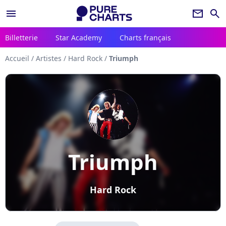
menu
newsletter
search
Billetterie
Star Academy
Charts français
Accueil
/
Artistes
/
Hard Rock
/
Triumph
Triumph
Hard Rock