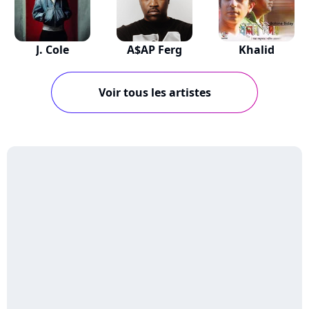
J. Cole
A$AP Ferg
Khalid
Voir tous les artistes