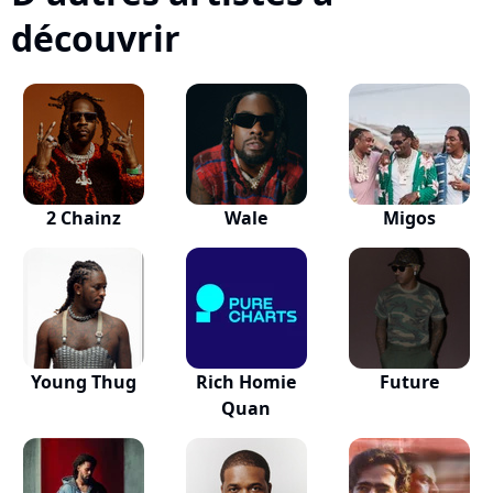
découvrir
2 Chainz
Wale
Migos
Young Thug
Rich Homie
Future
Quan