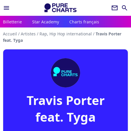
menu
newsletter
search
Billetterie
Star Academy
Charts français
Accueil
/
Artistes
/
Rap, Hip Hop international
/
Travis Porter
feat. Tyga
Travis Porter
feat. Tyga