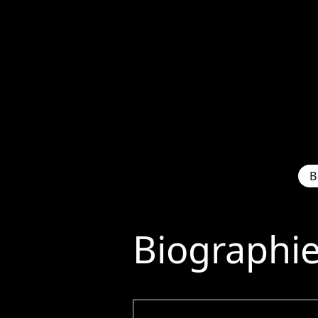
B
Biographi