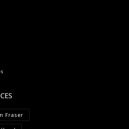
os
CES
n Fraser