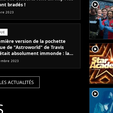
player2
ont bradés !
bre 2023
QUE
emière version de la pochette
que de "Astroworld" de Travis
player2
 était absolument immonde : la
e en image
embre 2023
LES ACTUALITÉS
player2
S