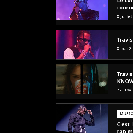
Le con
tourn
8 juille
Travis
8 mai 2
Travis
KNOW
27 janv
MUSI
C'est 
rap ma