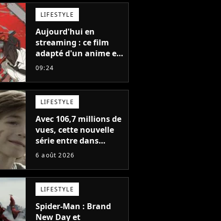
LIFESTYLE
Aujourd'hui en
streaming : ce film
adapté d'un anime et
noté 98% est à voir
09:24
absolument... sinon
vous ne comprendrez
plus la série
LIFESTYLE
Avec 106,7 millions de
vues, cette nouvelle
série entre dans
l'histoire de Netflix en
6 août 2026
seulement 48 jours
LIFESTYLE
Spider-Man : Brand
New Day et