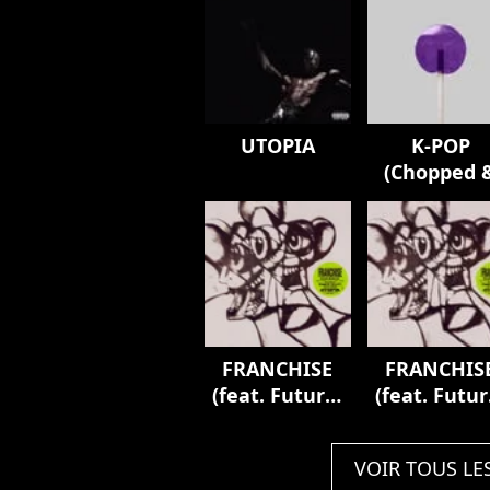
UTOPIA
K-POP
(Chopped 
Screwed)
FRANCHISE
FRANCHIS
(feat. Future,
(feat. Futur
Young Thug &
Young Thug
M.I.A.) [REMIX]
M.I.A.) [REM
VOIR TOUS LE