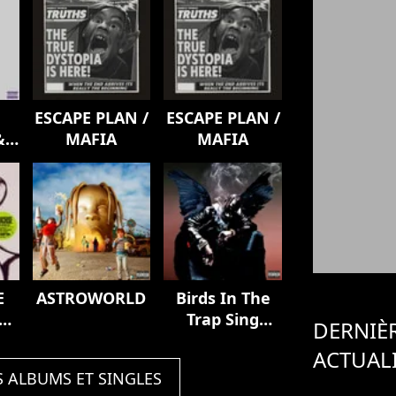
ESCAPE PLAN /
ESCAPE PLAN /
&
MAFIA
MAFIA
E
ASTROWORLD
Birds In The
e,
Trap Sing
DERNIÈ
 &
McKnight
ACTUAL
IX]
S ALBUMS ET SINGLES