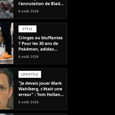
l'annulation de Blade
montrent que Marvel
6 août 2026
n'est plus capable de
faire quoi que ce soit
de simple
STYLE
Cringes ou bluffantes
? Pour les 30 ans de
Pokémon, adidas
dévoile une énorme
6 août 2026
collection de sneakers
et je ne sais pas quoi
en penser
LIFESTYLE
"Je devais jouer Mark
Wahlberg, c'était une
erreur" : Tom Holland,
la star de Spider-Man,
6 août 2026
ne referait pas ce
blockbuster