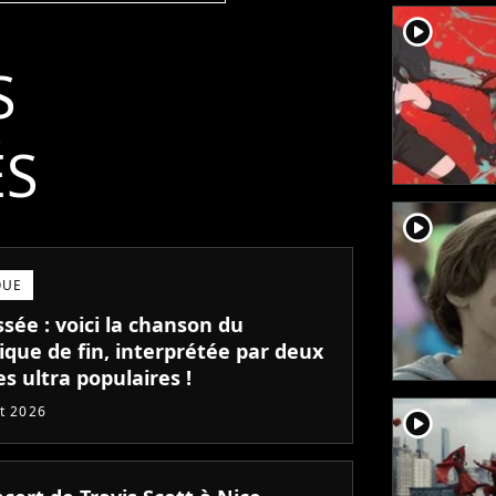
player2
S
ÉS
player2
QUE
sée : voici la chanson du
ique de fin, interprétée par deux
es ultra populaires !
et 2026
player2