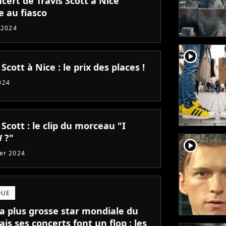
cert de Travis Scott à Nice
e au fiasco
t 2024
player2
 Scott à Nice : le prix des places !
024
 Scott : le clip du morceau "I
 ?"
player2
ier 2024
QUE
la plus grosse star mondiale du
is ses concerts font un flop : les