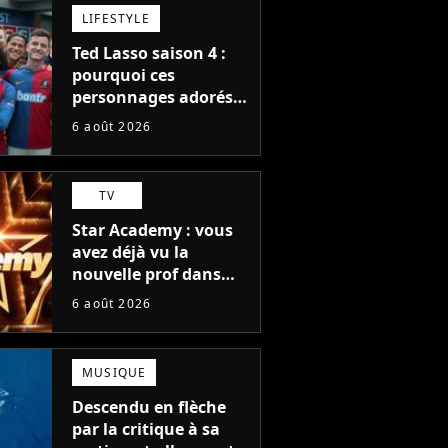
LIFESTYLE
Ted Lasso saison 4 :
pourquoi ces
personnages adorés
des fans ne sont pas
6 août 2026
dans la suite ?
TV
Star Academy : vous
avez déjà vu la
nouvelle prof dans
The Voice et aux
6 août 2026
Enfoirés
MUSIQUE
Descendu en flèche
par la critique à sa