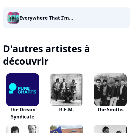
Everywhere That I'm...
D'autres artistes à
découvrir
The Dream
R.E.M.
The Smiths
Syndicate