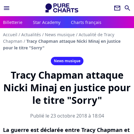
menu
newsletter
search
Billetterie
Star Academy
Charts français
Accueil
/
Actualités
/
News musique
/
Actualité de Tracy
Chapman
/
Tracy Chapman attaque Nicki Minaj en justice
pour le titre "Sorry"
News musique
Tracy Chapman attaque
Nicki Minaj en justice pour
le titre "Sorry"
Publié le 23 octobre 2018 à 18:04
La guerre est déclarée entre Tracy Chapman et