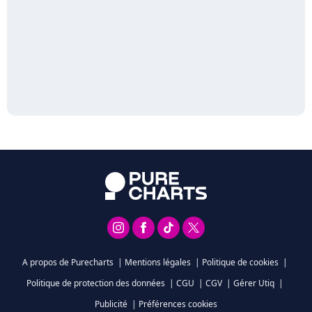
A propos de Purecharts
|
Mentions légales
|
Politique de cookies
|
Politique de protection des données
|
CGU
|
CGV
|
Gérer Utiq
|
Publicité
|
Préférences cookies