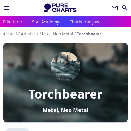
menu
newsletter
search
Billetterie
Star Academy
Charts français
Accueil
/
Artistes
/
Metal, Neo Metal
/
Torchbearer
Torchbearer
Metal, Neo Metal