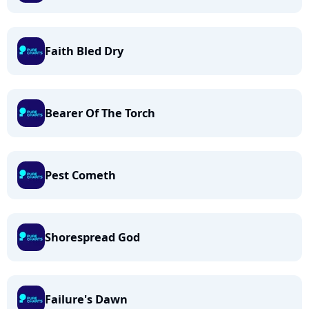
Faith Bled Dry
Bearer Of The Torch
Pest Cometh
Shorespread God
Failure's Dawn