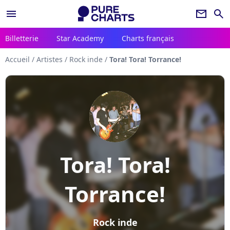
menu
newsletter
search
Billetterie
Star Academy
Charts français
Accueil
/
Artistes
/
Rock inde
/
Tora! Tora! Torrance!
Tora! Tora!
Torrance!
Rock inde