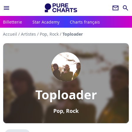
menu
newsletter
search
Billetterie
Star Academy
Charts français
Accueil
/
Artistes
/
Pop, Rock
/
Toploader
Toploader
Pop, Rock