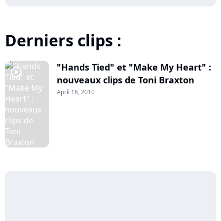
Derniers clips :
"Hands Tied" et "Make My Heart" :
player2
nouveaux clips de Toni Braxton
April 18, 2010