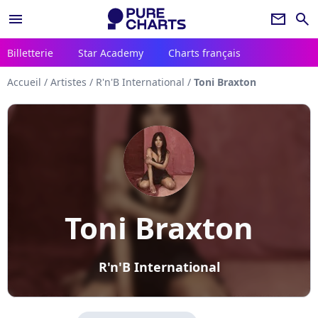
menu
newsletter
search
Billetterie
Star Academy
Charts français
Accueil
/
Artistes
/
R'n'B International
/
Toni Braxton
Toni Braxton
R'n'B International