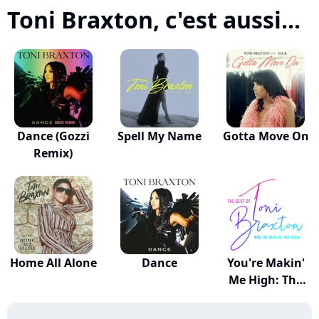
Toni Braxton, c'est aussi...
Dance (Gozzi
Spell My Name
Gotta Move On
Remix)
Home All Alone
Dance
You're Makin'
Me High: The
Be...