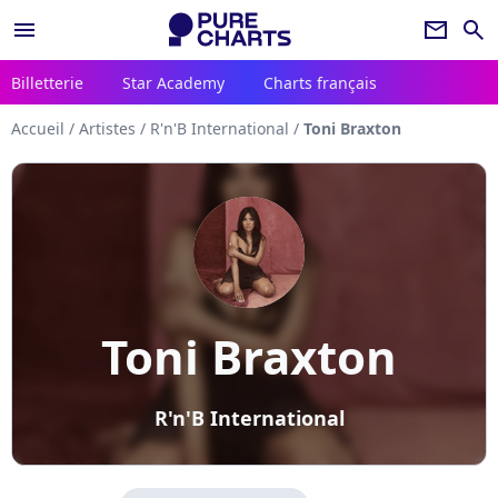
menu
newsletter
search
Billetterie
Star Academy
Charts français
Accueil
/
Artistes
/
R'n'B International
/
Toni Braxton
Toni Braxton
R'n'B International