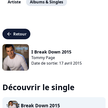
Artiste
Albums & Singles
arrow_left
Retour
I Break Down 2015
Tommy Page
Date de sortie: 17 avril 2015
Découvrir le single
I Break Down 2015
1