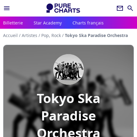
menu
newsletter
search
Billetterie
Star Academy
Charts français
Accueil
/
Artistes
/
Pop, Rock
/
Tokyo Ska Paradise Orchestra
Tokyo Ska
Paradise
Orchestra