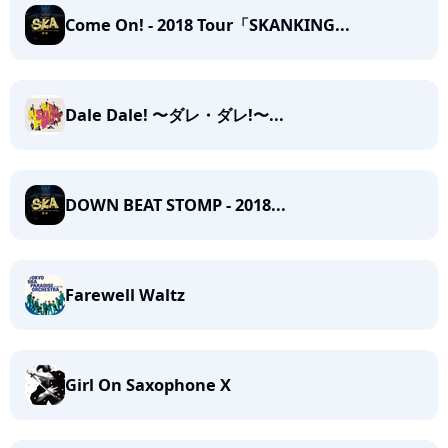
Come On! - 2018 Tour「SKANKING...
Dale Dale! 〜ダレ・ダレ!〜...
DOWN BEAT STOMP - 2018...
Farewell Waltz
Girl On Saxophone X