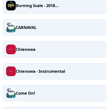
Burning Scale - 2018...
CARNAVAL
Chienowa
Chienowa - Instrumental
Come On!