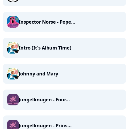
Inspector Norse - Pepe...
Intro (It's Album Time)
Johnny and Mary
Jungelknugen - Four...
Jungelknugen - Prins...