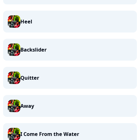
Heel
Backslider
Quitter
Away
I Come From the Water