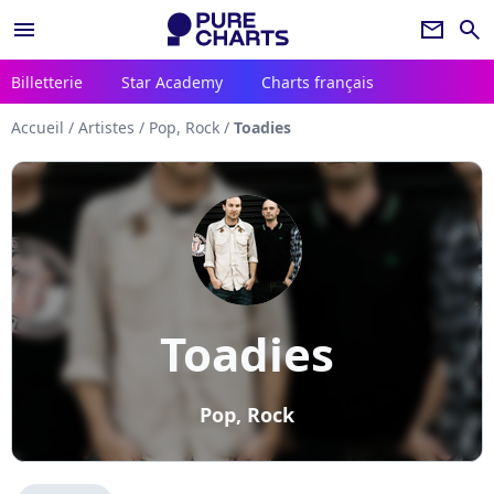
menu
newsletter
search
Billetterie
Star Academy
Charts français
Accueil
/
Artistes
/
Pop, Rock
/
Toadies
Toadies
Pop, Rock