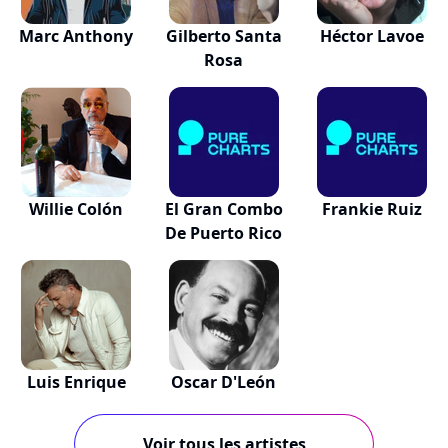
Marc Anthony
Gilberto Santa
Héctor Lavoe
Rosa
Willie Colón
El Gran Combo
Frankie Ruiz
De Puerto Rico
Luis Enrique
Oscar D'León
Voir tous les artistes