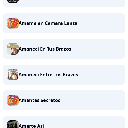
Amame en Camara Lenta
Amaneci En Tus Brazos
Amanecí Entre Tus Brazos
Amantes Secretos
Amarte Asi