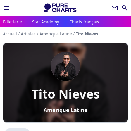
menu
newsletter
search
Billetterie
Star Academy
Charts français
Accueil
/
Artistes
/
Amerique Latine
/
Tito Nieves
Tito Nieves
Amerique Latine