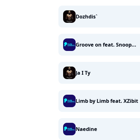
Dozhdis`
Groove on feat. Snoop...
Ja I Ty
Limb by Limb feat. XZibit
Naedine