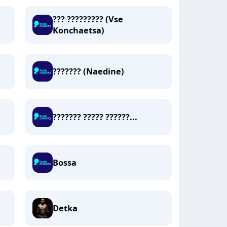
??? ????????? (Vse
Konchaetsa)
??????? (Naedine)
??????? ????? ??????...
Bossa
Detka