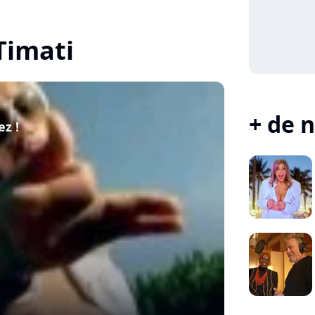
 Timati
+ de n
ez !