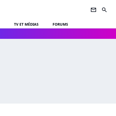
newsletter
search
TV ET MÉDIAS
FORUMS