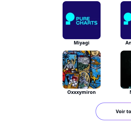
Miyagi
A
Oxxxymiron
Voir to