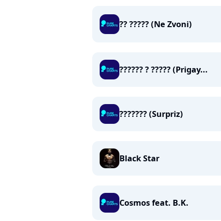
?? ????? (Ne Zvoni)
?????? ? ????? (Prigay...
??????? (Surpriz)
Black Star
Cosmos feat. B.K.