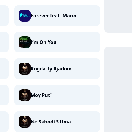
Forever feat. Mario...
I’m On You
Kogda Ty Rjadom
Moy Put`
Ne Skhodi S Uma