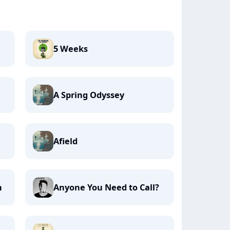
5 Weeks
A Spring Odyssey
Afield
n
Anyone You Need to Call?