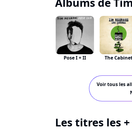
Albums de Ti
Pose I + II
The Cabine
Voir tous les a
Les titres les 