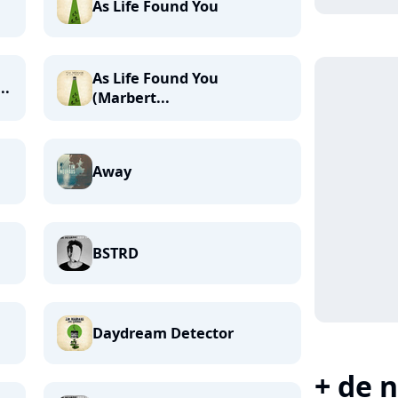
As Life Found You
As Life Found You
..
(Marbert...
Away
BSTRD
Daydream Detector
+ de n