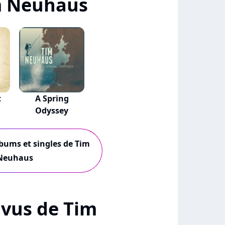
m Neuhaus
t
A Spring
Odyssey
lbums et singles de Tim
Neuhaus
+ vus de Tim