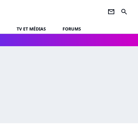
newsletter
search
TV ET MÉDIAS
FORUMS